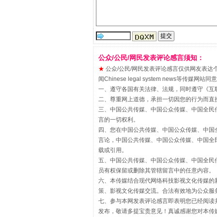
“刷贴”乱象丛生
公众/公民/网民发表评论感言须知：
★
公众/公民/网民发表评论感言仅供网友表达个人看法
闻Chinese legal system new
一、遵守各国有关法律、法规，同时遵守《
互
二、尊重网上道德，承担一切因您的行为而直
三、中国公共传媒、中国公众传媒、中国全民传媒China 
言的一切权利。
四、您在中国公共传媒、中国公众传媒、中国全民传媒Chin
言论，中国公共传媒、中国公众传媒、中国全民传媒China
载或引用。
五、中国公共传媒、中国公众传媒、中国全民传媒China 
员有权保留或删除其管辖留言中的任意内容。
揭批美国五大"原罪"
六、本传媒结合现代网络科技影视文化传媒的新
策、影视文化传媒交流。合法有效地为公众服
七、参与本网发表评论感言即表明您已经阅读并
发布，敬请多提宝贵意见！真诚感谢您对本传