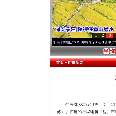
1
2
3
深刻改变雪域高原..
·[视频]
永葆“两个先锋队”本色
·[视频]
牢记初心使命 奋进复兴征程丨
首页
»
时事新闻
住房城乡建设部等五部门11日
修）、扩建的房屋建筑工程、市