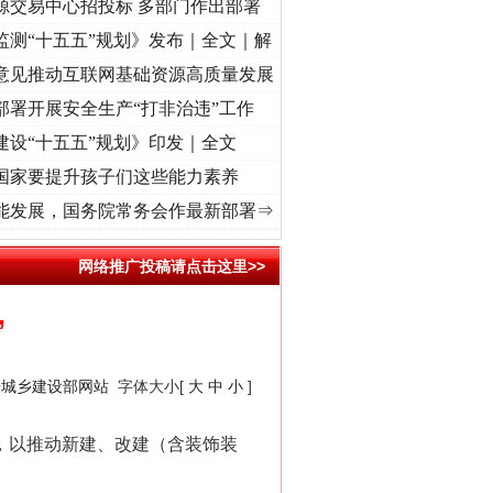
源交易中心招投标 多部门作出部署
监测“十五五”规划》发布｜全文｜解
意见推动互联网基础资源高质量发展
部署开展安全生产“打非治违”工作
建设“十五五”规划》印发｜全文
国家要提升孩子们这些能力素养
心使命 奋进复兴征程丨“转折之城”激荡..
·[视频]
牢记初心使命 奋进复兴征程丨红船起航处
能发展，国务院常务会作最新部署⇒
网络推广投稿请点击这里>>
”
房城乡建设部网站
字体大小[
大
中
小
]
，以推动新建、改建（含装饰装