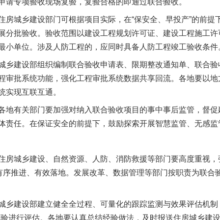
申请专项验收现场复验，复验合格的即通过联合验收。
城乡建设部门可根据项目实际，在“保安全、早投产”的前提
展分批验收。验收范围以建设工程规划许可证、建设工程施工许
最小单位。涉及人防工程的，应同时具备人防工程竣工验收条件
乡建设部组织编制联合验收申请表、限期整改通知单、联合验
程审批系统功能，强化工程审批系统数据共享回流。各地要以地
统实现互联互通。
地有关部门要加强对纳入联合验收项目的事中事后监管，督促
体责任。在保证安全的前提下，鼓励探索开展智慧监管、无感监
房城乡建设、自然资源、人防、消防救援等部门要高度重视，
”有序推进、有效落地。发展改革、数据管理等部门按职责为联合验
茶叶“炒上天”
乡建设部建立健全全过程、可量化的跟踪监测与效果评估机制，
体验进行评估。各地要认真总结经验做法，及时报送住房城乡建