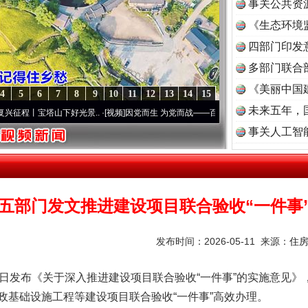
事关公共资
《生态环境
读
四部门印发
多部门联合
《美丽中国
4
5
6
7
8
9
10
11
12
13
14
15
未来五年，
宝塔山下好光景..
·[视频]
因党而生 为党而战——百年“纪”事⑧加强纪律..
·[视频]
牢记初
事关人工智
五部门发文推进建设项目联合验收“一件事
发布时间：2026-05-11 来源：
住
发布《关于深入推进建设项目联合验收“一件事”的实施意见》
政基础设施工程等建设项目联合验收“一件事”高效办理。